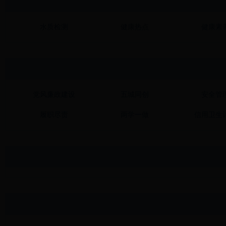
水质检测
健康热点
健康素
党风廉政建设
五城同创
安全管
履职尽责
两学一做
信用卫生