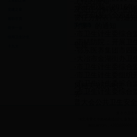
工作的通知
工青妇之家
·
关于印发《2016
及责任分解表》的
党建之窗
·
关于印发《全市卫生
责任分解表》的通
履职尽责
方案》的通知
工作动态
两学一做
·
市卫生计生委综合
信用卫生计生
·
市结防院：开展卫
创建
十九大
·
鄂东医养集团市四
·
大冶市金湖街办卫生
·
市卫生计生委综合
·
市卫生计生委组织
·
市卫生计生委综合
风相关知识考试
·
市卫生计生委综合
务
普大会公共卫生安
黄石市卫生
湖北省黄石市桂林南路10号 备案序号:鄂
网站标识码：420200000