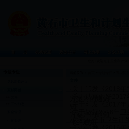
首 页
机构设置
政务公开
网上办事
公众互动
您好! 欢迎光临卫生和计
专题专栏
当前位置：
首页
>
专题专栏
>
五城同
文件
党风廉政建设
·
关于印发《2018
五城同创
·
关于认真做好201
方案》的通知
>>
文件
·
关于印发《2017
>>
工作动态
知
·
关于做好2016年
安全管理
方案》的通知
·
关于在全市卫生计生
作的通知
生育关怀
·
关于印发《2016