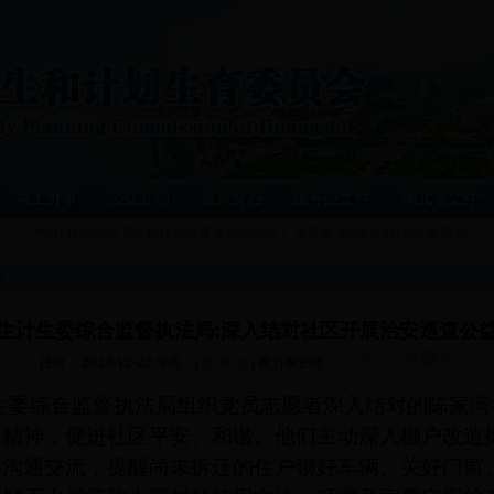
网上办事
公众互动
健康黄石
国务院文件
湖北省文件
您好! 欢迎光临卫生和计划生育委员会网站！ 今天是
2026年8月8日 星期六
态
生计生委综合监督执法局:深入结对社区开展治安巡查公
日期： 2017-12-22 字号：[
大
中
小
] 视力保护色：
生委
综合监督执法局组织党员志愿者深入结对的陈家湾
大精神，促进社区平安、和谐。他们主动深入棚户改造
细沟通交流，提醒尚未拆迁的住户锁好车辆、关好门窗