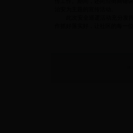
传工作。期间，还向沿街商铺
治安为主题的宣传活动。
此次安全巡逻活动充分发
作抓好落实好，让社区的每一位
湖北