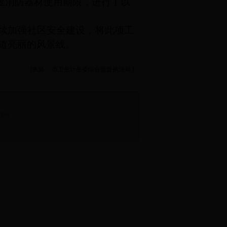
查消防器材使用期限，进行了以
续加强社区安全建设，将此项工
一道亮丽的风景线。
[来源： 市卫生计生委综合监督执法局 ]
62号