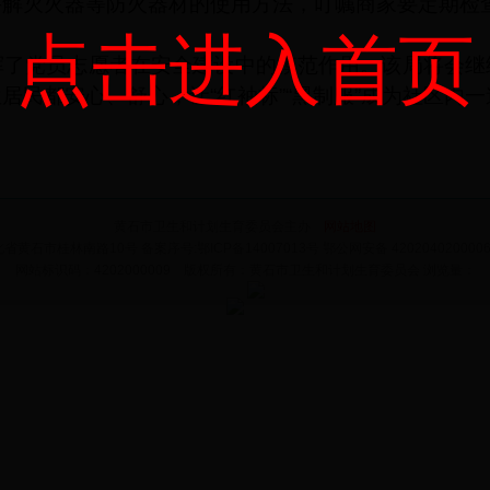
讲解灭火器等防火器材的使用方法，叮嘱商家要定期检
点击进入首页
挥了党员志愿者在安全建设中的模范作用。该局将会继
居民都安心、舒心，让“红袖标”“黑制服”成为社区内
黄石市卫生和计划生育委员会主办
网站地图
省黄石市桂林南路10号 备案序号:鄂ICP备14007013号
鄂公网安备 420204020000
网站标识码：4202000009 版权所有：黄石市卫生和计划生育委员会 浏览量：