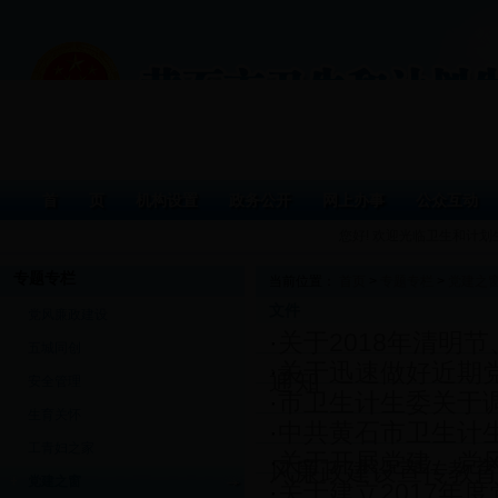
首 页
机构设置
政务公开
网上办事
公众互动
您好! 欢迎光临卫生和计
专题专栏
当前位置：
首页
>
专题专栏
>
党建之
文件
党风廉政建设
·
关于2018年清明
五城同创
·
关于迅速做好近期
通知
安全管理
·
市卫生计生委关于
生育关怀
·
中共黄石市卫生计
工青妇之家
·
关于开展党建、党
风廉政建设宣传教
党建之窗
·
关于建立2017年