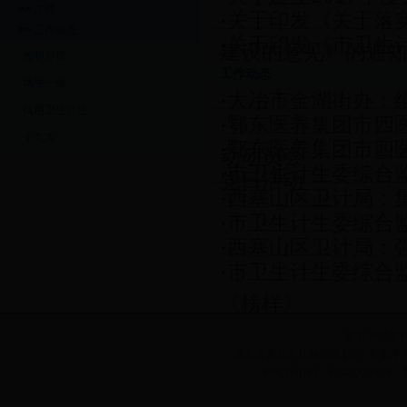
>>
文件
·
关于印发《关于落
>>
工作动态
·
关于印发《市卫生计
建设的意见》的通
履职尽责
工作动态
两学一做
·
大冶市金湖街办：组
信用卫生计生
·
鄂东医养集团市四
十九大
·
鄂东医养集团市四医
动动员会
·
市卫生计生委综合
党日活动
·
西塞山区卫计局：
·
市卫生计生委综合
·
西塞山区卫计局：强
·
市卫生计生委综合
《榜样》
黄石市卫生
湖北省黄石市桂林南路10号 备案序号:鄂
网站标识码：420200000